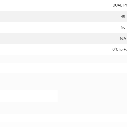
DUAL P
48
No
N/A
0℃ to 