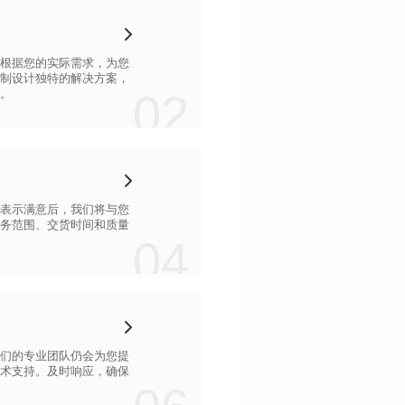
02
。
04