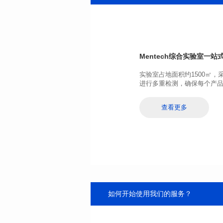
端口数: SINGLE PORT
Pin脚个数: 24
是否支持POE: No
POE电流: N/A
Mentech综合实验室
一站式
+85℃
进行多重检测，确保每个产
查看更多
如何开始使用我们的服务？