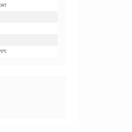
ORT
+70℃